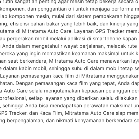
n rutin sangatlah penting agar mesin tetap bekerja secara
 komponen, dan penggantian oli untuk menjaga performa m
ap komponen mesin, mulai dari sistem pembakaran hingga k
g, efisiensi bahan bakar yang lebih baik, dan kinerja yan
 utama di Mitratama Auto Care. Layanan GPS Tracker memu
 pergerakan mobil melalui aplikasi di smartphone kapan 
 Anda dalam mengetahui riwayat perjalanan, melacak rute
 mereka yang ingin memastikan keamanan maksimal untuk ke
 saat berkendara, Mitratama Auto Care menawarkan layan
dalam kabin mobil, sehingga suhu di dalam mobil tetap se
. Layanan pemasangan kaca film di Mitratama menggunakan
ejahatan. Dengan pemasangan kaca film yang tepat, Anda da
a Auto Care selalu mengutamakan kepuasan pelanggan de
rofesional, setiap layanan yang diberikan selalu dilakukan 
 sehingga Anda bisa mendapatkan perawatan maksimal untu
GPS Tracker, dan Kaca Film, Mitratama Auto Care siap mem
ng berpengalaman, dan nikmati kenyamanan berkendara set