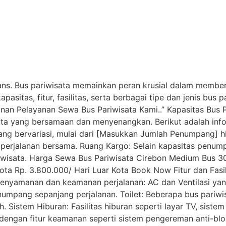
ans. Bus pariwisata memainkan peran krusial dalam membe
asitas, fitur, fasilitas, serta berbagai tipe dan jenis bus 
an Pelayanan Sewa Bus Pariwisata Kami..” Kapasitas Bus 
 yang bersamaan dan menyenangkan. Berikut adalah informa
ang bervariasi, mulai dari [Masukkan Jumlah Penumpang]
perjalanan bersama. Ruang Kargo: Selain kapasitas penum
sata. Harga Sewa Bus Pariwisata Cirebon Medium Bus 30 K
Kota Rp. 3.800.000/ Hari Luar Kota Book Now Fitur dan Fas
 kenyamanan dan keamanan perjalanan: AC dan Ventilasi yan
mpang sepanjang perjalanan. Toilet: Beberapa bus pariwisa
Sistem Hiburan: Fasilitas hiburan seperti layar TV, sistem
 dengan fitur keamanan seperti sistem pengereman anti-b